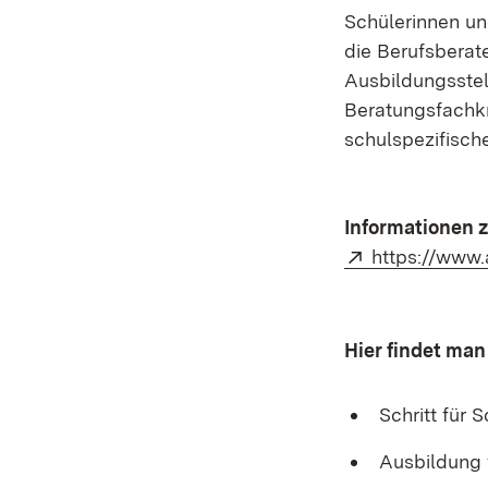
Schülerinnen und
die Berufsberat
Ausbildungsstel
Beratungsfachkr
schulspezifisch
Informationen 
Extern:
https://www.
Hier findet ma
Schritt für 
Ausbildung 