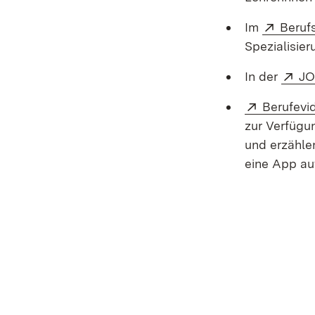
Extern
Im
Beruf
Spezialisier
Ex
In der
J
Extern:
Berufevi
zur Verfügu
und erzähle
eine App au