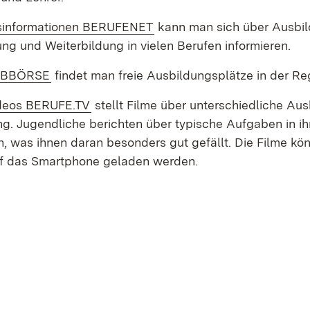
:
(Öffnet in neuem Fenster)
sinformationen BERUFENET
kann man sich über Ausbild
ung und Weiterbildung in vielen Berufen informieren.
tern:
(Öffnet in neuem Fenster)
OBBÖRSE
findet man freie Ausbildungsplätze in der Re
(Öffnet in neuem Fenster)
deos BERUFE.TV
stellt Filme über unterschiedliche Au
ng. Jugendliche berichten über typische Aufgaben in i
n, was ihnen daran besonders gut gefällt. Die Filme kö
f das Smartphone geladen werden.