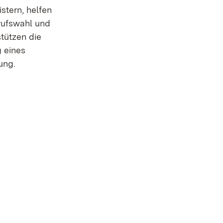
stern, helfen
rufswahl und
tützen die
g eines
rung.