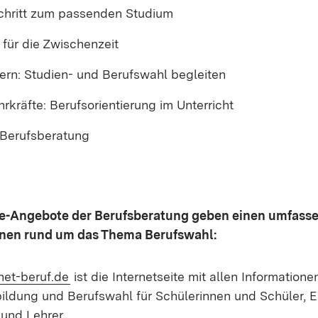
 Schritt zum passenden Studium
 für die Zwischenzeit
tern: Studien- und Berufswahl begleiten
hrkräfte: Berufsorientierung im Unterricht
 Berufsberatung
e-Angebote der Berufsberatung geben einen umfass
ionen rund um das Thema Berufswahl:
(Öffnet in neuem Fenster)
et-beruf.de
ist die Internetseite mit allen Information
ldung und Berufswahl für Schülerinnen und Schüler, E
 und Lehrer.