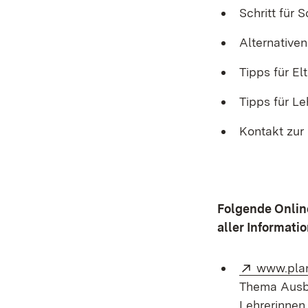
Schritt für
Alternativen
Tipps für El
Tipps für Le
Kontakt zur
Folgende Onlin
aller Informat
Extern:
www.plan
Thema Ausbi
Lehrerinnen