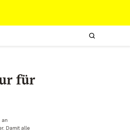
ur für
h an
r. Damit alle