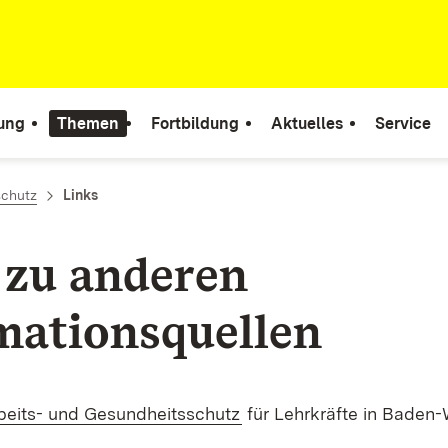
tung
Themen
Fortbildung
Aktuelles
Service
schutz
Links
 zu anderen
mationsquellen
(Öffnet in neuem Fenster
rbeits- und Gesundheitsschutz
für Lehrkräfte in Baden