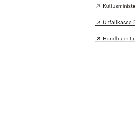
Extern:
Kultusminist
Extern:
Unfallkasse
Extern:
Handbuch Le