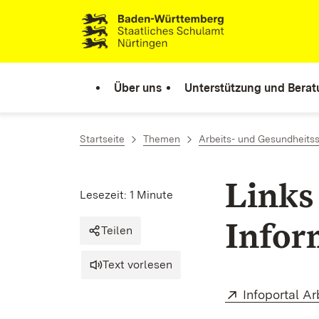
Zum Inhalt springen
Link zur Startseite
Über uns
Unterstützung und Bera
Startseite
Themen
Arbeits- und Gesundheits
Links
Lesezeit: 1 Minute
Infor
Teilen
Text vorlesen
Extern:
Infoportal A