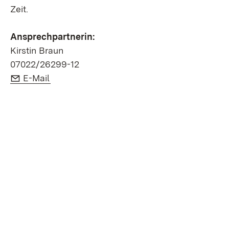
Zeit.
Ansprechpartnerin:
Kirstin Braun
07022/26299-12
E-Mail:
(Öffnet in neuem Fenster)
E-Mail