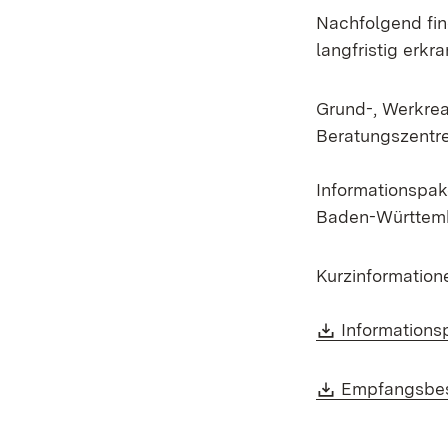
Nachfolgend fin
langfristig erkr
Grund-, Werkrea
Beratungszentr
Informationspak
Baden-Württem
Kurzinformation
Download:
Informations
Download:
Empfangsbes