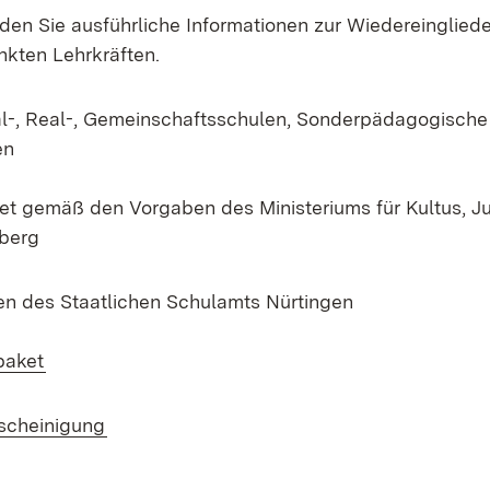
den Sie ausführliche Informationen zur Wiedereinglied
ankten Lehrkräften.
l-, Real-, Gemeinschaftsschulen, Sonderpädagogische
en
et gemäß den Vorgaben des Ministeriums für Kultus, J
berg
en des Staatlichen Schulamts Nürtingen
(Öffnet in neuem Fenster)
paket
(Öffnet in neuem Fenster)
cheinigung