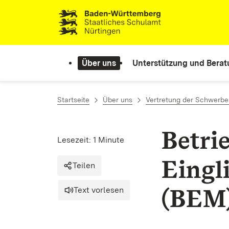
Zum Inhalt springen
Link zur Startseite
Über uns
Unterstützung und Bera
Startseite
Über uns
Vertretung der Schwerbe
Betri
Lesezeit: 1 Minute
Eingl
Teilen
(BEM
Text vorlesen