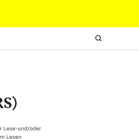
RS)
er Lese-und/oder
im Lesen