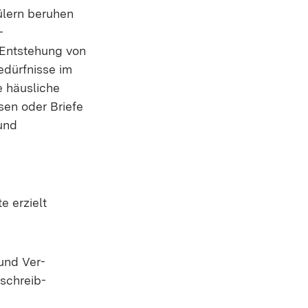
ülern beruhen
-
 Entstehung von
edürfnisse im
e häusliche
sen oder Briefe
und
e erzielt
und Ver-
tschreib-