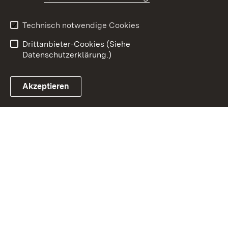
Impressum
Datenschutz
Benutzungshinweise
Erklärung zur
Technisch notwendige Cookies
Barrierefreiheit
Drittanbieter-Cookies (Siehe
Datenschutzerklärung.)
Akzeptieren